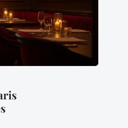
aris
es