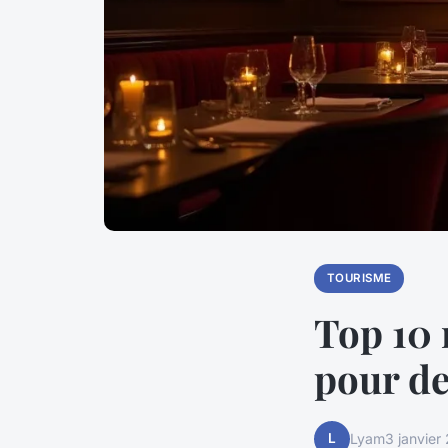
TOURISME
Top 10 
pour de
L
Lyam
3 janvier