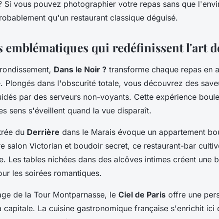
? Si vous pouvez photographier votre repas sans que l'env
 probablement qu'un restaurant classique déguisé.
 emblématiques qui redéfinissent l'art de
rrondissement,
Dans le Noir ?
transforme chaque repas en a
e. Plongés dans l'obscurité totale, vous découvrez des save
idés par des serveurs non-voyants. Cette expérience boule
s sens s'éveillent quand la vue disparaît.
trée du
Derrière
dans le Marais évoque un appartement bo
 salon Victorian et boudoir secret, ce restaurant-bar cultive
re. Les tables nichées dans des alcôves intimes créent une b
our les soirées romantiques.
age de la Tour Montparnasse, le
Ciel de Paris
offre une per
a capitale. La cuisine gastronomique française s'enrichit ic