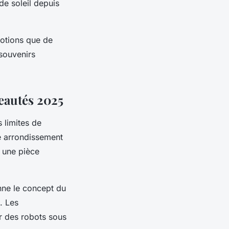
e soleil depuis
motions que de
souvenirs
veautés 2025
 limites de
e arrondissement
 une pièce
onne le concept du
. Les
r des robots sous