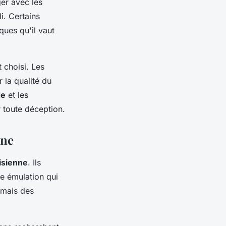
er avec les
i. Certains
ues qu'il vaut
 choisi. Les
 la qualité du
de
et les
r toute déception.
nne
isienne
. Ils
ne émulation qui
rmais des