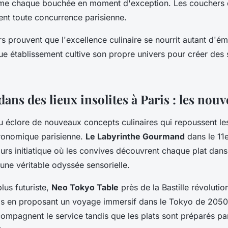
rme chaque bouchée en moment d'exception. Les couchers d
ient toute concurrence parisienne.
ers prouvent que l'excellence culinaire se nourrit autant d'é
e établissement cultive son propre univers pour créer des 
ns des lieux insolites à Paris : les nou
 éclore de nouveaux concepts culinaires qui repoussent les
tronomique parisienne.
Le Labyrinthe Gourmand
dans le 11
rs initiatique où les convives découvrent chaque plat dans
 une véritable odyssée sensorielle.
lus futuriste,
Neo Tokyo Table
près de la Bastille révoluti
ais en proposant un voyage immersif dans le Tokyo de 2050
mpagnent le service tandis que les plats sont préparés pa