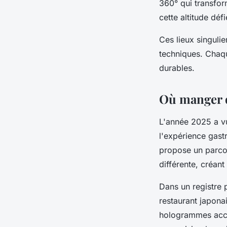
360° qui transfo
cette altitude déf
Ces lieux singuli
techniques. Chaqu
durables.
Où manger da
L'année 2025 a vu
l'expérience gas
propose un parcou
différente, créant
Dans un registre p
restaurant japon
hologrammes acco