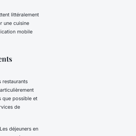
ttent littéralement
r une cuisine
lication mobile
ents
s restaurants
articulièrement
s que possible et
rvices de
 Les déjeuners en