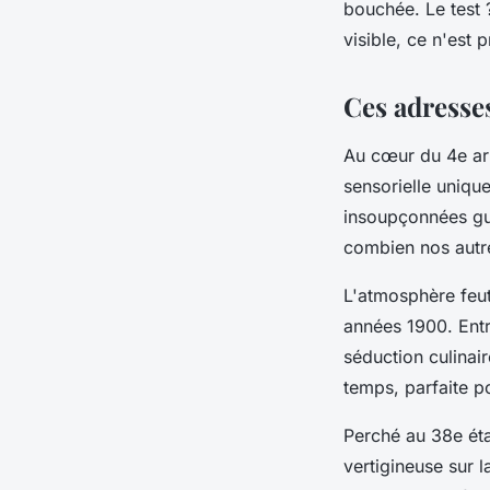
bouchée. Le test 
visible, ce n'est
Ces adresses
Au cœur du 4e a
sensorielle uniqu
insoupçonnées gu
combien nos autre
L'atmosphère feu
années 1900. Entre
séduction culinai
temps, parfaite p
Perché au 38e ét
vertigineuse sur l