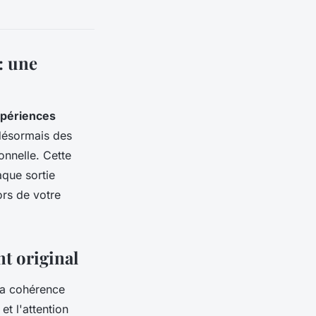
: une
périences
désormais des
onnelle. Cette
aque sortie
rs de votre
nt original
 la cohérence
et l'attention