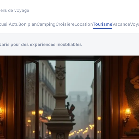
seils de voyage
ueil
Actu
Bon plan
Camping
Croisière
Location
Tourisme
Vacance
Voy
paris pour des expériences inoubliables