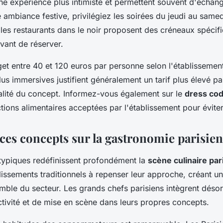
ne expérience plus intimiste et permettent souvent d'échang
 ambiance festive, privilégiez les soirées du jeudi au samed
s restaurants dans le noir proposent des créneaux spécifiq
vant de réserver.
t entre 40 et 120 euros par personne selon l'établissement
us immersives justifient généralement un tarif plus élevé par
inalité du concept. Informez-vous également sur le
dress co
ctions alimentaires acceptées par l'établissement pour évite
 ces concepts sur la gastronomie parisie
typiques redéfinissent profondément la
scène culinaire par
lissements traditionnels à repenser leur approche, créant u
emble du secteur. Les grands chefs parisiens intègrent déso
ctivité et de mise en scène dans leurs propres concepts.