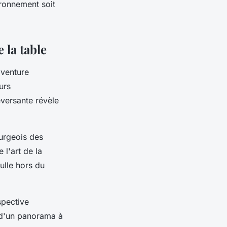
ironnement soit
 la table
venture
urs
versante révèle
urgeois des
 l'art de la
ulle hors du
spective
i d'un panorama à