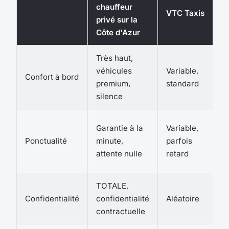
T
chauffeur
VTC Taxis
e
privé sur la
c
Côte d'Azur
Très haut,
Fa
véhicules
Variable,
Confort à bord
n
premium,
standard
p
silence
D
Garantie à la
Variable,
tr
Ponctualité
minute,
parfois
h
attente nulle
retard
fi
TOTALE,
Confidentialité
confidentialité
Aléatoire
N
contractuelle