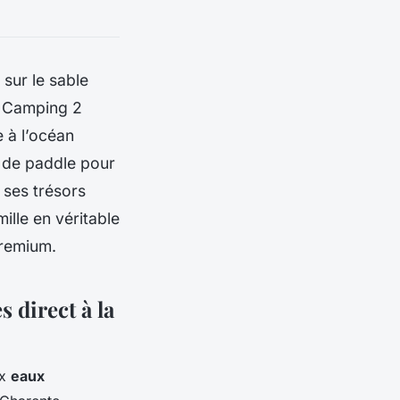
sur le sable
u Camping 2
 à l’océan
s de paddle pour
 ses trésors
ille en véritable
premium.
 direct à la
ux
eaux