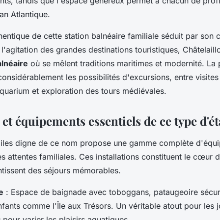
ents, tandis que l'espace généreux permet à chacun de prof
an Atlantique.
entique de cette station balnéaire familiale séduit par son 
l'agitation des grandes destinations touristiques, Châtelaill
alnéaire
où se mêlent traditions maritimes et modernité. La 
considérablement les possibilités d'excursions, entre visite
quarium et exploration des tours médiévales.
 et équipements essentiels de ce type d'é
iles digne de ce nom propose une gamme complète d'équ
les attentes familiales. Ces installations constituent le cœur 
ntissent des séjours mémorables.
e
: Espace de baignade avec toboggans, pataugeoire sécur
fants comme l'Île aux Trésors. Un véritable atout pour les 
 pour varier les plaisirs aquatiques.