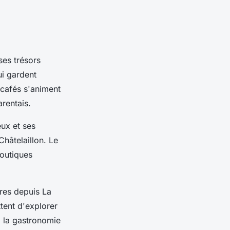
ses trésors
ui gardent
s cafés s'animent
arentais.
eux et ses
hâtelaillon. Le
boutiques
ères depuis La
tent d'explorer
, la gastronomie