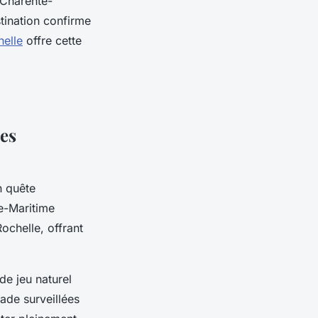
 Charente-
tination confirme
elle
offre cette
ces
n quête
te-Maritime
ochelle, offrant
de jeu naturel
ade surveillées