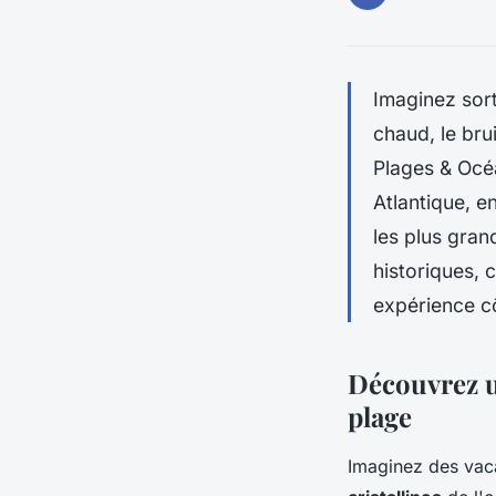
Imaginez sort
chaud, le br
Plages & Océ
Atlantique, e
les plus gran
historiques, 
expérience cô
Découvrez u
plage
Imaginez des vac