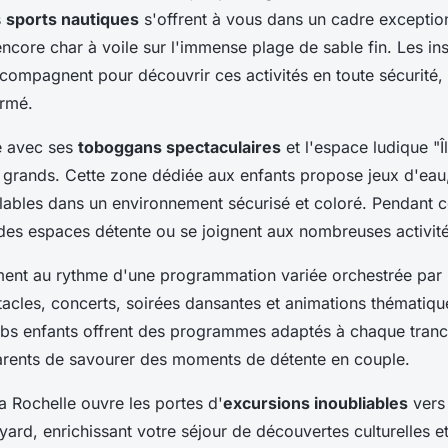
s
sports nautiques
s'offrent à vous dans un cadre exception
encore char à voile sur l'immense plage de sable fin. Les ins
ompagnent pour découvrir ces activités en toute sécurité
irmé.
e avec ses
toboggans spectaculaires
et l'espace ludique "Î
et grands. Cette zone dédiée aux enfants propose jeux d'eau
flables dans un environnement sécurisé et coloré. Pendant c
 des espaces détente ou se joignent aux nombreuses activit
iment au rythme d'une programmation variée orchestrée par
cles, concerts, soirées dansantes et animations thématiq
ubs enfants offrent des programmes adaptés à chaque tranc
arents de savourer des moments de détente en couple.
a Rochelle ouvre les portes d'
excursions inoubliables
vers 
ard, enrichissant votre séjour de découvertes culturelles et