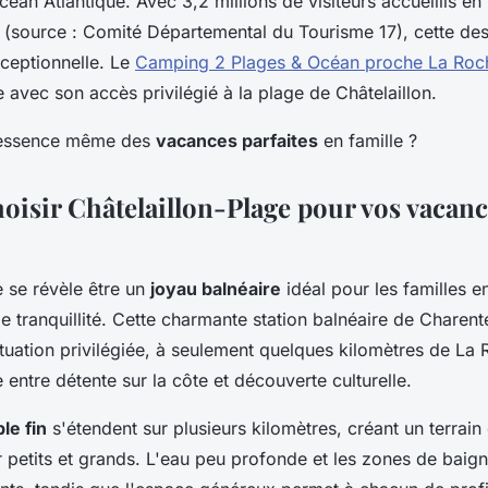
céan Atlantique. Avec 3,2 millions de visiteurs accueillis en
(source : Comité Départemental du Tourisme 17), cette des
xceptionnelle. Le
Camping 2 Plages & Océan proche La Roch
 avec son accès privilégié à la plage de Châtelaillon.
l'essence même des
vacances parfaites
en famille ?
oisir Châtelaillon-Plage pour vos vacan
e se révèle être un
joyau balnéaire
idéal pour les familles e
de tranquillité. Cette charmante station balnéaire de Charen
tuation privilégiée, à seulement quelques kilomètres de La R
re entre détente sur la côte et découverte culturelle.
le fin
s'étendent sur plusieurs kilomètres, créant un terrain 
 petits et grands. L'eau peu profonde et les zones de baign