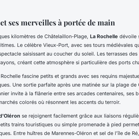
et ses merveilles à portée de main
ues kilomètres de Châtelaillon-Plage,
La Rochelle
dévoile 
ritimes. Le célèbre Vieux-Port, avec ses tours médiévales q
 spectacle saisissant au coucher du soleil. Les terrasses de
rayons, créant cette atmosphère si particulière des ports ch
Rochelle fascine petits et grands avec ses requins majestu
es. Une sortie parfaite après une matinée sur la plage de C
nnier invite à la flânerie entre ses arcades centenaires, ses 
 marchés colorés où résonnent les accents du terroir.
 d'Oléron
se rejoignent facilement grâce aux liaisons réguli
petits trains touristiques ou simple promenade à pied permet
iques. Entre huîtres de Marennes-Oléron et sel de l'île de Ré