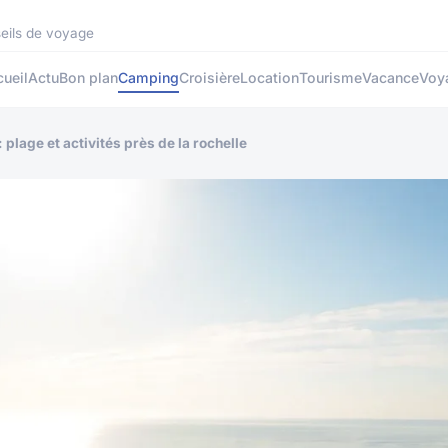
seils de voyage
ueil
Actu
Bon plan
Camping
Croisière
Location
Tourisme
Vacance
Voy
plage et activités près de la rochelle