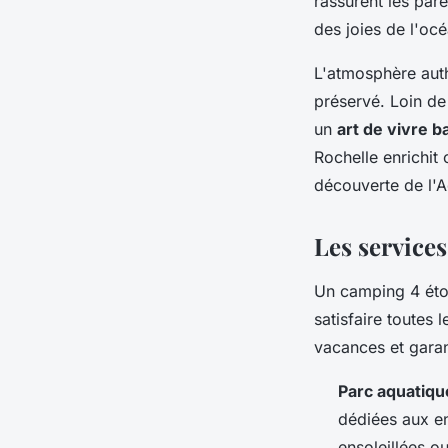
rassurent les par
des joies de l'océ
L'atmosphère auth
préservé. Loin de 
un
art de vivre b
Rochelle enrichit 
découverte de l'A
Les services
Un camping 4 éto
satisfaire toutes 
vacances et gara
Parc aquatiqu
dédiées aux en
ensoleillées ou