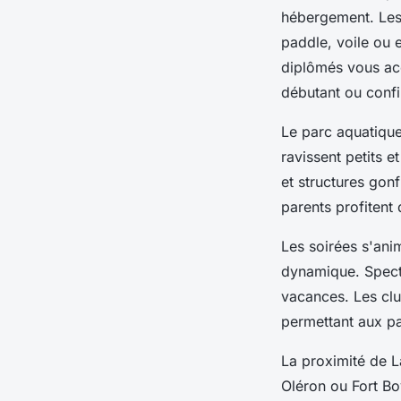
hébergement. Le
paddle, voile ou 
diplômés vous acc
débutant ou conf
Le parc aquatiqu
ravissent petits 
et structures gon
parents profitent
Les soirées s'an
dynamique. Specta
vacances. Les cl
permettant aux p
La proximité de L
Oléron ou Fort Boy