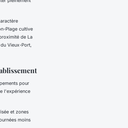
iter pleinement
caractère
on-Plage cultive
proximité de La
s du Vieux-Port,
tablissement
ipements pour
de l'expérience
isée et zones
journées moins