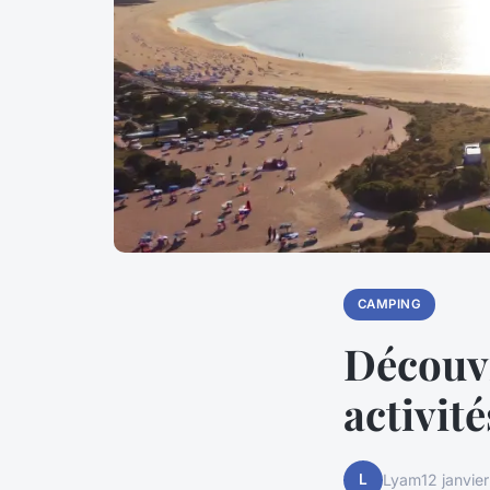
CAMPING
Découvr
activité
L
Lyam
12 janvie