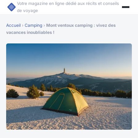
Votre magazine en ligne dédié aux récits et conseils
de voyage
Accueil
›
Camping
›
Mont ventoux camping : vivez des
vacances inoubliables !