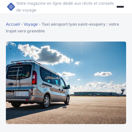
Votre magazine en ligne dédié aux récits et conseils
de voyage
Accueil
›
Voyage
›
Taxi aéroport lyon saint-exupéry : votre
trajet vers grenoble