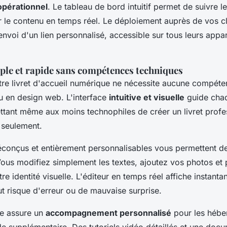
pérationnel
. Le tableau de bord intuitif permet de suivre le
er le contenu en temps réel. Le déploiement auprès de vos cl
envoi d'un lien personnalisé, accessible sur tous leurs appar
ple et rapide sans compétences techniques
tre livret d'accueil numérique ne nécessite aucune compét
 en design web. L'interface
intuitive et visuelle
guide cha
tant même aux moins technophiles de créer un livret profe
 seulement.
éconçus et entièrement personnalisables vous permettent d
us modifiez simplement les textes, ajoutez vos photos et 
re identité visuelle. L'éditeur en temps réel affiche instanta
out risque d'erreur ou de mauvaise surprise.
ue assure un
accompagnement personnalisé
pour les hébe
de supplémentaire. Des tutoriels vidéo détaillés et une doc