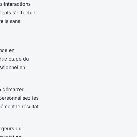
s interactions
ients s'effectue
eils sans
ence en
que étape du
ssionnel en
e démarrer
personnalisez les
nément le résultat
rgeurs qui
umentation