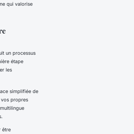
ne qui valorise
re
it un processus
mière étape
er les
face simplifiée de
r vos propres
multilingue
s.
 être