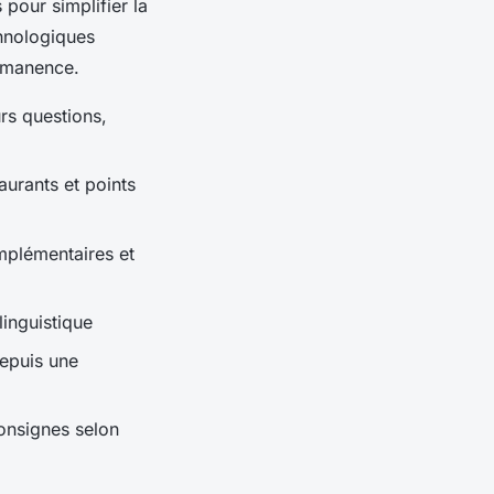
pour simplifier la
chnologiques
rmanence.
rs questions,
aurants et points
omplémentaires et
linguistique
depuis une
consignes selon