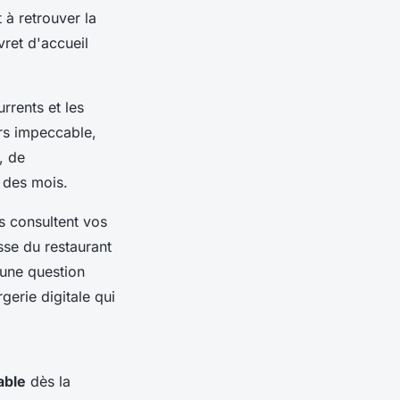
 à retrouver la
vret d'accueil
rrents et les
urs impeccable,
, de
 des mois.
s consultent vos
sse du restaurant
 une question
gerie digitale qui
able
dès la