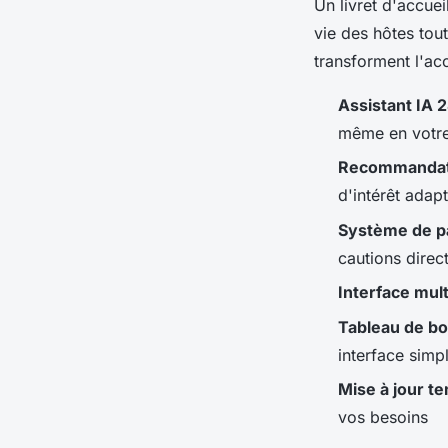
Un livret d'accue
vie des hôtes tou
transforment l'acc
Assistant IA 
même en votr
Recommandati
d'intérêt ada
Système de p
cautions direc
Interface mult
Tableau de bor
interface simp
Mise à jour t
vos besoins