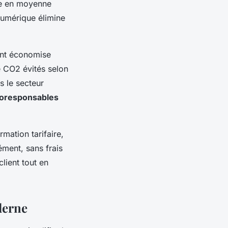
se en moyenne
numérique élimine
ment économise
e CO2 évités selon
s le secteur
oresponsables
mation tarifaire,
ément, sans frais
lient tout en
derne