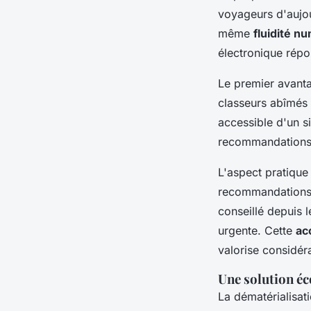
voyageurs d'aujou
même
fluidité n
électronique répo
Le premier avanta
classeurs abîmés 
accessible d'un s
recommandations 
L'aspect pratique
recommandations d
conseillé depuis 
urgente. Cette
ac
valorise considé
Une solution é
La dématérialisat