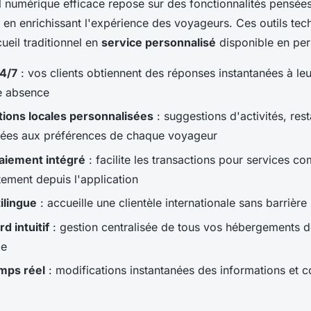
il numérique efficace repose sur des fonctionnalités pensées 
t en enrichissant l'expérience des voyageurs. Ces outils te
ueil traditionnel en
service personnalisé
disponible en pe
24/7
: vos clients obtiennent des réponses instantanées à leu
e absence
ons locales personnalisées
: suggestions d'activités, rest
ptées aux préférences de chaque voyageur
aiement intégré
: facilite les transactions pour services c
tement depuis l'application
ilingue
: accueille une clientèle internationale sans barrière 
d intuitif
: gestion centralisée de tous vos hébergements 
le
emps réel
: modifications instantanées des informations et 