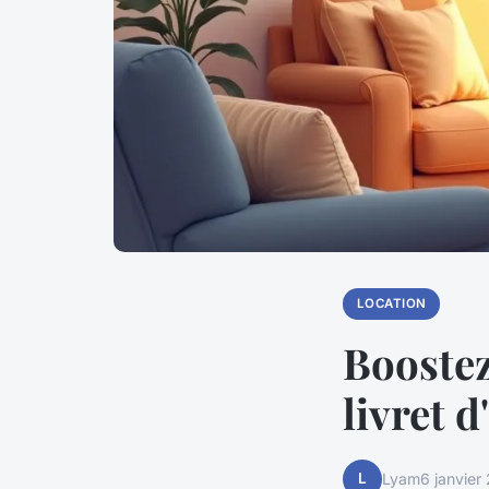
LOCATION
Boostez
livret d
L
Lyam
6 janvier