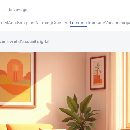
seils de voyage
ueil
Actu
Bon plan
Camping
Croisière
Location
Tourisme
Vacance
Voy
n livret d'accueil digital